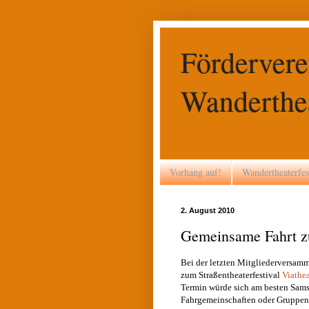
Fördervere
Wanderthea
Vorhang auf!
Wandertheaterfes
2. August 2010
Gemeinsame Fahrt zu
Bei der letzten Mitgliederversamm
zum Straßentheaterfestival
Viathe
Termin würde sich am besten Samst
Fahrgemeinschaften oder Gruppenf