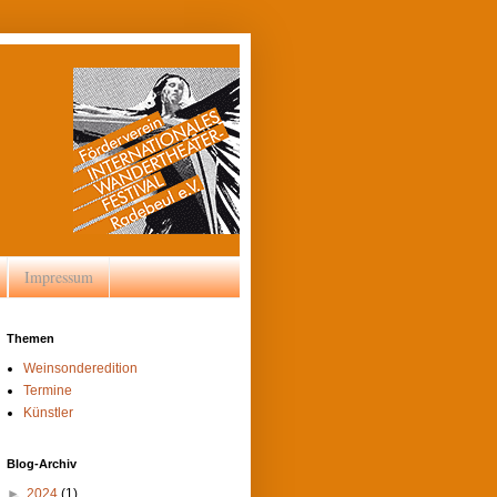
Impressum
Themen
Weinsonderedition
Termine
Künstler
Blog-Archiv
►
2024
(1)