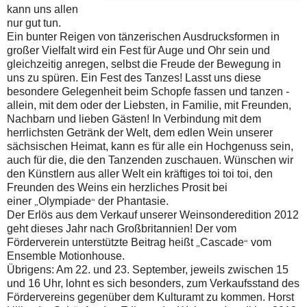
kann uns allen
nur gut tun.
Ein bunter Reigen von tänzerischen Ausdrucksformen in
großer Vielfalt wird ein Fest für Auge und Ohr sein und
gleichzeitig anregen, selbst die Freude der Bewegung in
uns zu spüren. Ein Fest des Tanzes! Lasst uns diese
besondere Gelegenheit beim Schopfe fassen und tanzen ‑
allein, mit dem oder der Liebsten, in Familie, mit Freunden,
Nachbarn und lieben Gästen! In Verbindung mit dem
herrlichsten Getränk der Welt, dem edlen Wein unserer
sächsischen Heimat, kann es für alle ein Hochgenuss sein,
auch für die, die den Tanzenden zuschauen. Wünschen wir
den Künstlern aus aller Welt ein kräftiges toi toi toi, den
Freunden des Weins ein herzliches Prosit bei
einer
Olympiade
der Phantasie.
„
“
Der Erlös aus dem Verkauf unserer Weinsonderedition 2012
geht dieses Jahr nach Großbritannien! Der vom
Förderverein unterstützte Beitrag heißt
Cascade
vom
„
“
Ensemble Motionhouse.
Übrigens: Am 22. und 23. September, jeweils zwischen 15
und 16 Uhr, lohnt es sich besonders, zum Verkaufsstand des
Fördervereins gegenüber dem Kulturamt zu kommen. Horst