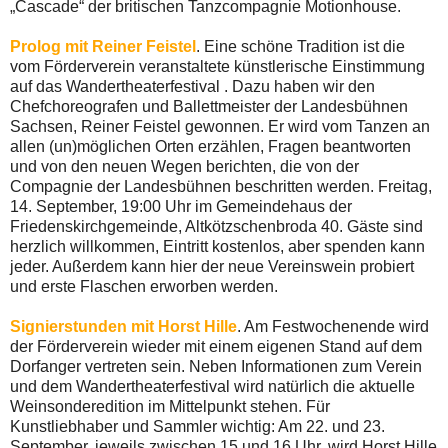
„Cascade“ der britischen Tanzcompagnie Motionhouse.
Prolog mit Reiner Feistel
. Eine schöne Tradition ist die
vom Förderverein veranstaltete künstlerische Einstimmung
auf das Wandertheaterfestival . Dazu haben wir den
Chefchoreografen und Ballettmeister der Landesbühnen
Sachsen, Reiner Feistel gewonnen. Er wird vom Tanzen an
allen (un)möglichen Orten erzählen, Fragen beantworten
und von den neuen Wegen berichten, die von der
Compagnie der Landesbühnen beschritten werden. Freitag,
14. September, 19:00 Uhr im Gemeindehaus der
Friedenskirchgemeinde, Altkötzschenbroda 40. Gäste sind
herzlich willkommen, Eintritt kostenlos, aber spenden kann
jeder. Außerdem kann hier der neue Vereinswein probiert
und erste Flaschen erworben werden.
Signierstunden mit Horst Hille
. Am Festwochenende wird
der Förderverein wieder mit einem eigenen Stand auf dem
Dorfanger vertreten sein. Neben Informationen zum Verein
und dem Wandertheaterfestival wird natürlich die aktuelle
Weinsonderedition im Mittelpunkt stehen. Für
Kunstliebhaber und Sammler wichtig: Am 22. und 23.
September, jeweils zwischen 15 und 16 Uhr, wird Horst Hille