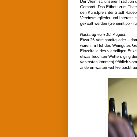
Der Wein ist, unserer Tradition
Gerhardt. Das Etikett zum Thema
den Kunstpreis der Stadt Radebe
Vereinsmitglieder und Interessi
gekauft werden (Geheimtipp - r
Nachtrag vom 18. August:
Etwa 25 Vereinsmitglieder – dar
waren im Hof des Weingutes G
Einzelteile des vierteiligen Eti
etwas feuchten Wetters ging die 
verkosten konnten) fröhlich vor
anderen warten wohlverpackt auf