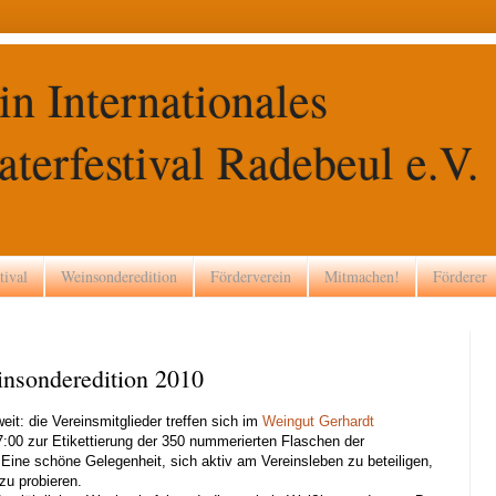
in Internationales
terfestival Radebeul e.V.
tival
Weinsonderedition
Förderverein
Mitmachen!
Förderer
insonderedition 2010
it: die Vereinsmitglieder treffen sich im
Weingut Gerhardt
7:00 zur Etikettierung der 350 nummerierten Flaschen der
 Eine schöne Gelegenheit, sich aktiv am Vereinsleben zu beteiligen,
u probieren.