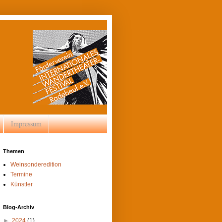
Impressum
Themen
Weinsonderedition
Termine
Künstler
Blog-Archiv
►
2024
(1)