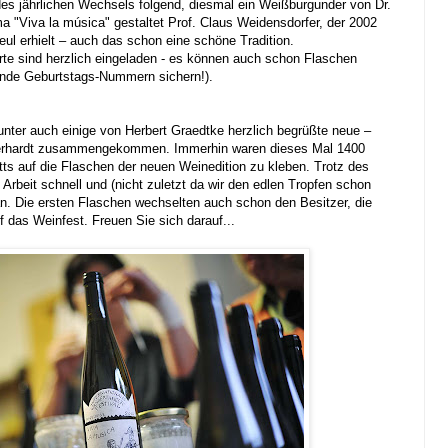
 des jährlichen Wechsels folgend, diesmal ein Weißburgunder von Dr.
 "Viva la música" gestaltet Prof. Claus Weidensdorfer, der 2002
ul erhielt – auch das schon eine schöne Tradition.
erte sind herzlich eingeladen - es können auch schon Flaschen
unde Geburtstags-Nummern sichern!).
unter auch einige von Herbert Graedtke herzlich begrüßte neue –
erhardt zusammengekommen. Immerhin waren dieses Mal 1400
ketts auf die Flaschen der neuen Weinedition zu kleben. Trotz des
Arbeit schnell und (nicht zuletzt da wir den edlen Tropfen schon
an. Die ersten Flaschen wechselten auch schon den Besitzer, die
 das Weinfest. Freuen Sie sich darauf...