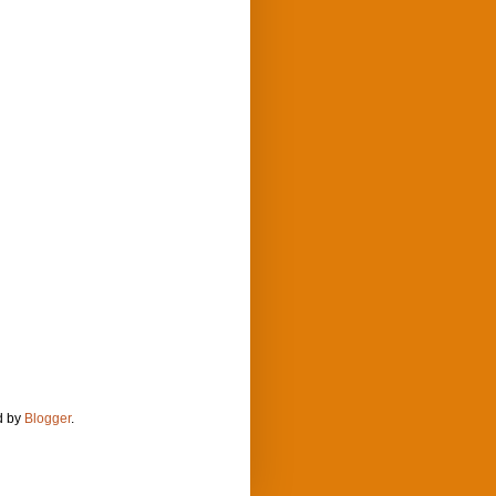
d by
Blogger
.