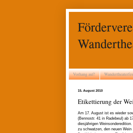
Fördervere
Wanderthea
Vorhang auf!
Wandertheaterfes
15. August 2010
Etikettierung der We
Am 17. August ist es wieder sowe
(Bennostr. 41 in Radebeul) ab 1
diesjährigen Weinsonderedition.
zu schwatzen, den neuen Wein z